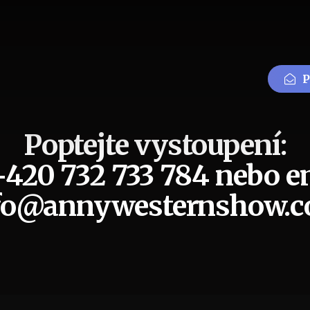
P
Poptejte vystoupení:
 +420 732 733 784 nebo e
fo@annywesternshow.