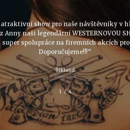
 atraktivní show pro naše návštěvníky v h
z Anny naši legendární WESTERNOVOU SH
super spolupráce na firemních akcích pro 
Doporučujeme!!!
”
Šikland
Zábavní park
/
1
2
4
3
4