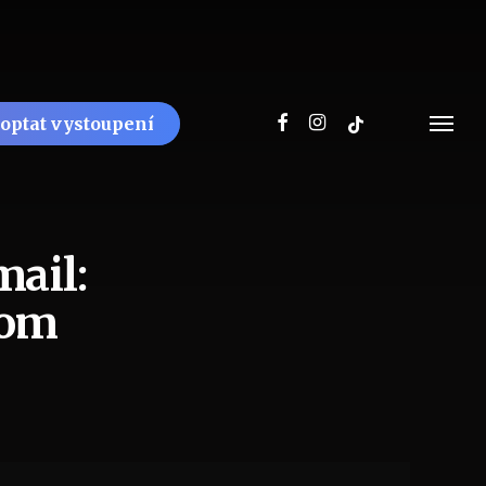
facebook
instagram
tiktok
optat vystoupení
Menu
mail:
com